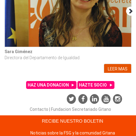
Sara Giménez
Fe
Directora del Departamento de Igualdad.
Ca
LEER MAS
HAZ UNA DONACION
HAZTE SOCIO
Contacto
|
Fundacion Secretariado Gitano
RECIBE NUESTRO BOLETIN
Noticias sobre la FSG y la comunidad Gitana