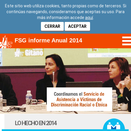
Este sitio web utiliza cookies, tanto propias como de terceros. Si
continúas navegando, consideramos que aceptas su uso. Para
más información accede
aquí
.
CERRAR
ACEPTAR
FSG informe Anual 2014
LO HECHO EN 2014