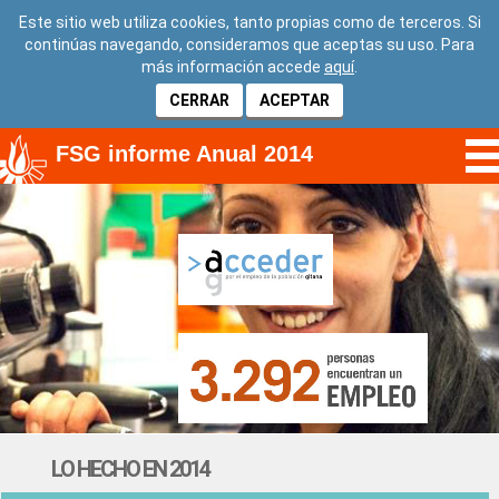
Este sitio web utiliza cookies, tanto propias como de terceros. Si
continúas navegando, consideramos que aceptas su uso. Para
más información accede
aquí
.
CERRAR
ACEPTAR
FSG informe Anual 2014
LO HECHO EN 2014