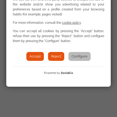
Secretariado Gitano, en relación
the website and/or show you advertising related to your
preferences based on a profile created from your browsing
a al encuentro
‘Diálogos por la
habits (for example, pages visited).
interculturalidad’
organizados por la FSG y que
For more information, consult the
cookie policy
.
tuvo lugar en Barcelona y que contó con la
ponencia marco del sociólogo
Sami Nair
.
You can accept all cookies by pressing the "Accept" button,
Emitido el 23.12.2018
refuse their use by pressing the "Reject" button and configure
them by pressing the "Configure" button.
Accept
Reject
Configure
Powered by
SocialCo