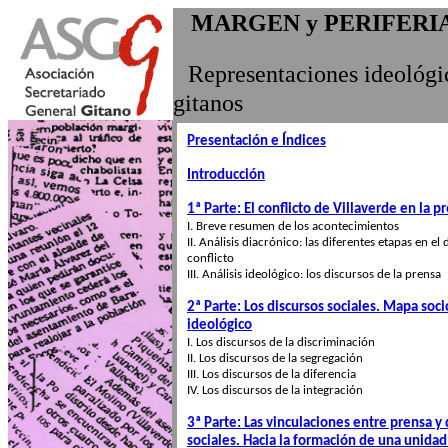
MARGEN y PERIFERI
Representaciones ideológic
gitanos
Presentación e Índices
Introducción
1ª Parte: El conflicto de Villaverde en la p
I. Breve resumen de los acontecimientos
II. Análisis diacrónico: las diferentes etapas en el 
conflicto
III. Análisis ideológico: los discursos de la prensa
2ª Parte: Los discursos sociales. Mapa soci
ideológico
I. Los discursos de la discriminación
II. Los discursos de la segregación
III. Los discursos de la diferencia
IV. Los discursos de la integración
3ª Parte: Las vinculaciones entre prensa y 
sociales. Hacia la formación de una unidad