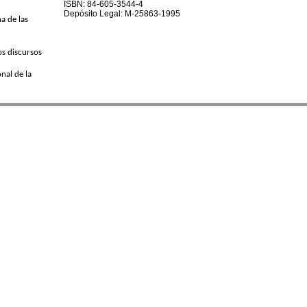
ISBN: 84-605-3544-4
Depósito Legal: M-25863-1995
a de las
los discursos
onal de la