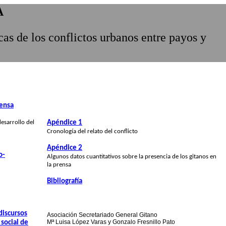
A
as de los conflictos urbanos entre payos y
rensa
desarrollo del
Apéndice 1
Cronología del relato del conflicto
Apéndice 2
o-
Algunos datos cuantitativos sobre la presencia de los gitanos en
la prensa
Bibliografía
discursos
Asociación Secretariado General Gitano
Mª Luisa López Varas y Gonzalo Fresnillo Pato
 social de