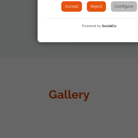
of the EU Strategy
Accept
Reject
Configure
for Roma
Integration - Nov
2010
Powered by
SocialCo
Gallery