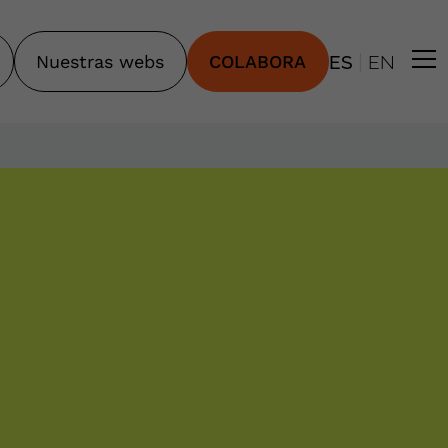
|
Nuestras webs
COLABORA
ES
EN