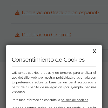
Declaración (traducción español)
Declaración (original)
X
Consentimiento de Cookies
Utilizamos cookies propias y de terceros para analizar el
uso del sitio web y/o mostrar publicidad relacionada con
tu preferencia sobre la base de un perfil elaborado a
Galería
partir de tu hábito de navegación (por ejemplo, páginas
visitadas).
Para más información consulta la
política de cookies
.
Puedes aceptar todas las cookies pulsando el botón