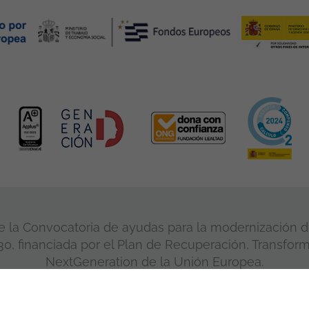
 la Convocatoria de ayudas para la modernización de
, financiada por el Plan de Recuperación, Transform
NextGeneration de la Unión Europea.