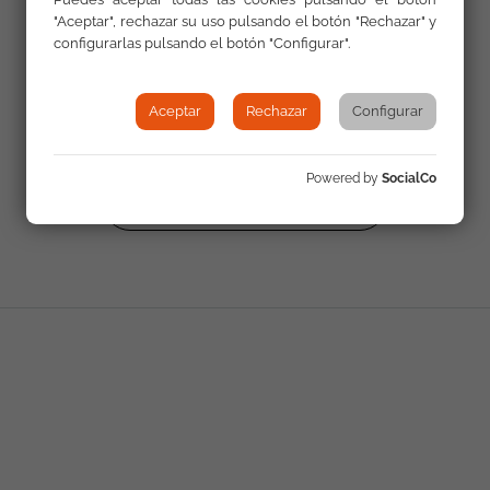
"Aceptar", rechazar su uso pulsando el botón "Rechazar" y
configurarlas pulsando el botón "Configurar".
Aceptar
Rechazar
Configurar
Powered by
SocialCo
Volver a Actualidad