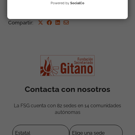
Powered by
SocialCo
Compartir
:
Contacta con nosotros
La FSG cuenta con 82 sedes en 14 comunidades
autónomas