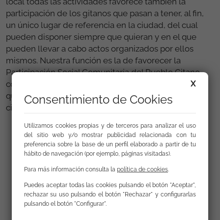
local todas las actividades favorece también la
participación de los gitanos que pasan a tener, al fin,
un único lugar de referencia en la ciudad, del cual
pueden disponer siempre que quieran y en el que
pueden llevar a cabo actos organizados por ellos
mismos. Nuestra función es la de favorecer la
Participación Social Comunitaria del Pueblo Gitano,
X
con lo que este local no es exclusivo de la FSG, sino
que está a total disposición de los Gitanos de la
Consentimiento de Cookies
ciudad.
Utilizamos cookies propias y de terceros para analizar el uso
del sitio web y/o mostrar publicidad relacionada con tu
preferencia sobre la base de un perfil elaborado a partir de tu
Galería
hábito de navegación (por ejemplo, páginas visitadas).
Para más información consulta la
política de cookies
.
Puedes aceptar todas las cookies pulsando el botón "Aceptar",
rechazar su uso pulsando el botón "Rechazar" y configurarlas
pulsando el botón "Configurar".