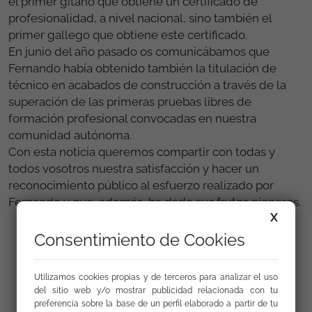
el primer gitano que obtiene un certificado de
profesionalidad, a nivel nacional, sino también el
primer gallego que obtiene este certificado.
En junio del año pasado os comunicábamos que
Fernando había obtenido también la titulación de
técnico en acabados de construcción a través de la
superación de las primeras pruebas libres de
formación profesional convocadas en nuestra
comunidad autónoma.
Con esta noticia queremos compartir con todas y
todos vosotros nuestra satisfacción y hacer un
reconocimiento público al esfuerzo realizado por
Fernando y que, además, ha dado sus frutos pioneros.
X
Consentimiento de Cookies
Utilizamos cookies propias y de terceros para analizar el uso
del sitio web y/o mostrar publicidad relacionada con tu
preferencia sobre la base de un perfil elaborado a partir de tu