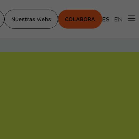
|
Nuestras webs
COLABORA
ES
EN