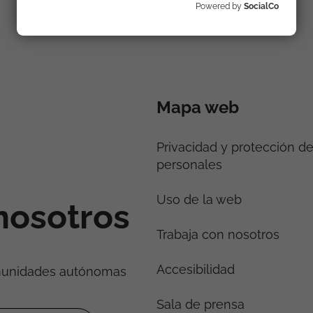
Powered by
SocialCo
Mapa web
Privacidad y protección d
personales
Uso de la web
nosotros
Trabaja con nosotros
Accesibilidad
munidades autónomas
Sala de prensa