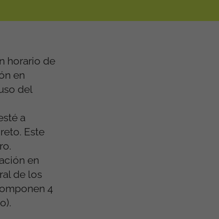
n horario de
ión en
uso del
esté a
reto. Este
ro.
mación en
ral de los
o componen 4
o).