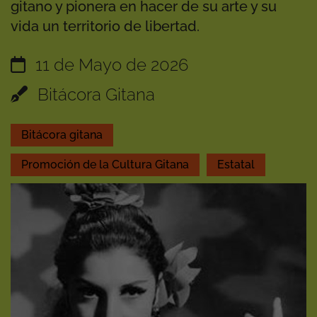
gitano y pionera en hacer de su arte y su
vida un territorio de libertad.
11 de Mayo de 2026
Bitácora Gitana
Bitácora gitana
Promoción de la Cultura Gitana
Estatal