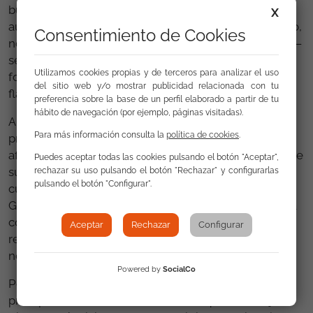
buscaba emocionar, convocar y alegrar, ejercer una
X
autoridad basada en la experiencia y el conocimiento,
Consentimiento de Cookies
no en la imposición. Esa manera de estar en escena —
segura, autónoma, consciente— fue en sí misma una
Utilizamos cookies propias y de terceros para analizar el uso
forma de ruptura con los modelos patriarcales del
del sitio web y/o mostrar publicidad relacionada con tu
flamenco.
preferencia sobre la base de un perfil elaborado a partir de tu
hábito de navegación (por ejemplo, páginas visitadas).
A lo largo de su trayectoria, Pepa de Utrera recibió
Para más información consulta la
política de cookies
.
premios, homenajes y el respeto constante de la
afición. Participó de los grandes hitos del flamenco de
Puedes aceptar todas las cookies pulsando el botón "Aceptar",
su tiempo y fue presencia imprescindible en la vida
rechazar su uso pulsando el botón "Rechazar" y configurarlas
pulsando el botón "Configurar".
cultural de su ciudad, especialmente en el Potaje
Gitano de Utrera, donde encarnó durante décadas la
continuidad entre tradición y presente. Utrera supo
Aceptar
Rechazar
Configurar
reconocerla como patrimonio vivo, incorporando su
nombre al espacio público y a la memoria colectiva.
Powered by
SocialCo
Pero más allá de los reconocimientos, su legado
principal es otro: haber demostrado que una mujer