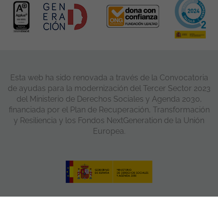
Esta web ha sido renovada a través de la Convocatoria
de ayudas para la modernización del Tercer Sector 2023
del Ministerio de Derechos Sociales y Agenda 2030,
financiada por el Plan de Recuperación, Transformación
y Resiliencia y los Fondos NextGeneration de la Unión
Europea.