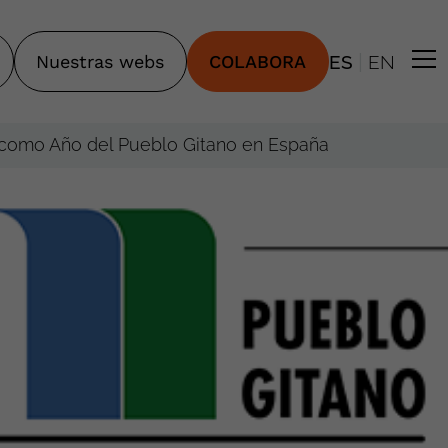
|
Nuestras webs
COLABORA
ES
EN
5 como Año del Pueblo Gitano en España