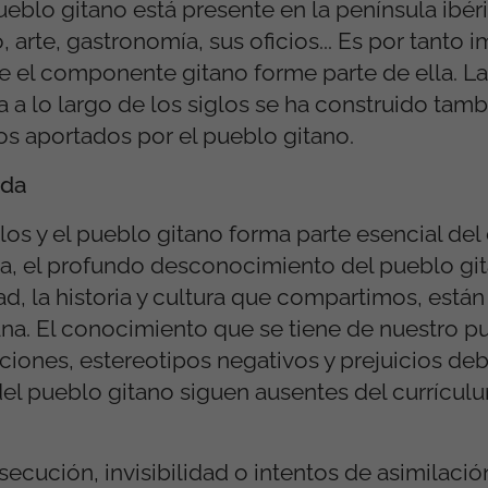
eblo gitano está presente en la península ibér
o, arte, gastronomía, sus oficios... Es por tanto 
ue el componente gitano forme parte de ella. L
a a lo largo de los siglos se ha construido tam
s aportados por el pueblo gitano.
ida
os y el pueblo gitano forma parte esencial del c
a, el profundo desconocimiento del pueblo git
ad, la historia y cultura que compartimos, están
tana. El conocimiento que se tiene de nuestro p
ciones, estereotipos negativos y prejuicios de
 del pueblo gitano siguen ausentes del currícul
rsecución, invisibilidad o intentos de asimilac