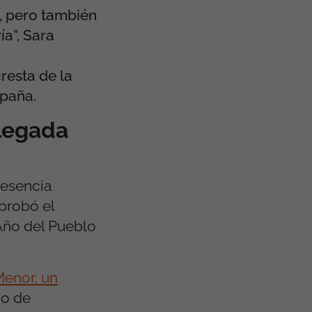
, pero también
a”, Sara
resta de la
paña.
llegada
resencia
probó el
Año del Pueblo
Menor, un
go de