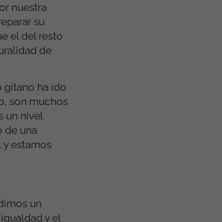
or nuestra
reparar su
e el del resto
uralidad de
o gitano ha ido
go, son muchos
 un nivel
o de una
, y estamos
edimos un
igualdad y el