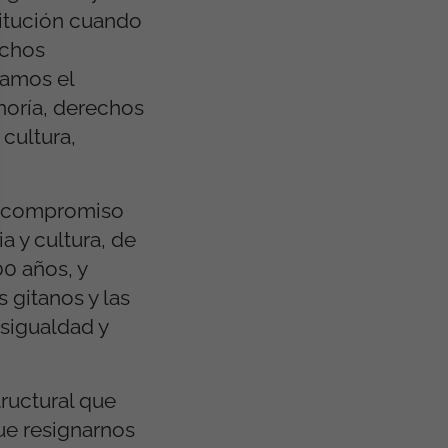
titución cuando
echos
mamos el
noría, derechos
 cultura,
un compromiso
a y cultura, de
0 años, y
 gitanos y las
sigualdad y
ructural que
ue resignarnos