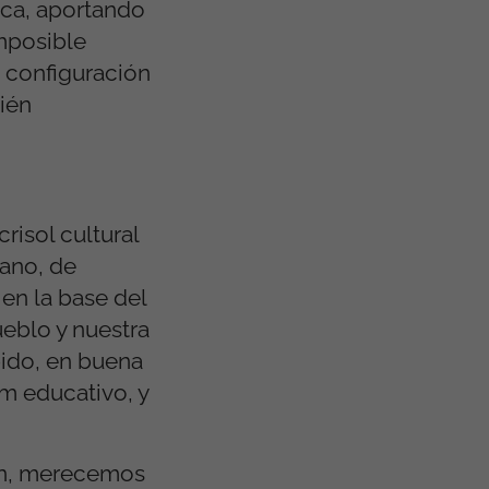
ica, aportando
imposible
a configuración
bién
risol cultural
ano, de
 en la base del
ueblo y nuestra
bido, en buena
um educativo, y
ión, merecemos