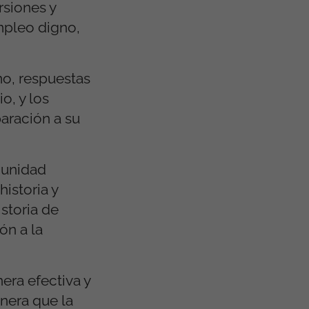
rsiones y
mpleo digno,
o, respuestas
o, y los
aración a su
munidad
istoria y
istoria de
ón a la
era efectiva y
anera que la