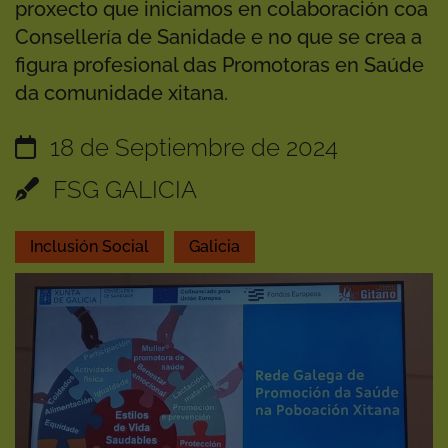
proxecto que iniciamos en colaboración coa
Consellería de Sanidade e no que se crea a
figura profesional das Promotoras en Saúde
da comunidade xitana.
18 de Septiembre de 2024
FSG GALICIA
Inclusión Social
Galicia