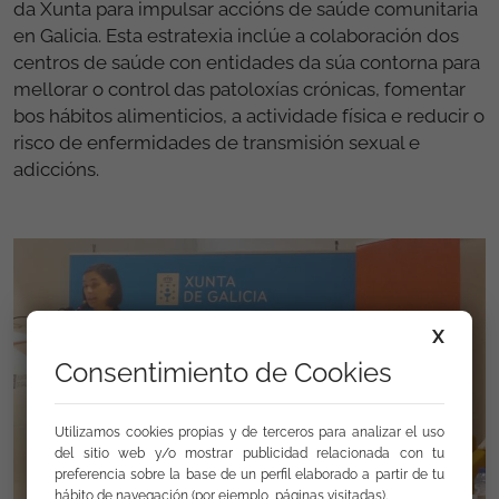
da Xunta para impulsar accións de saúde comunitaria
en Galicia. Esta estratexia inclúe a colaboración dos
centros de saúde con entidades da súa contorna para
mellorar o control das patoloxías crónicas, fomentar
bos hábitos alimenticios, a actividade física e reducir o
risco de enfermidades de transmisión sexual e
adiccións.
X
Consentimiento de Cookies
Utilizamos cookies propias y de terceros para analizar el uso
del sitio web y/o mostrar publicidad relacionada con tu
preferencia sobre la base de un perfil elaborado a partir de tu
hábito de navegación (por ejemplo, páginas visitadas).