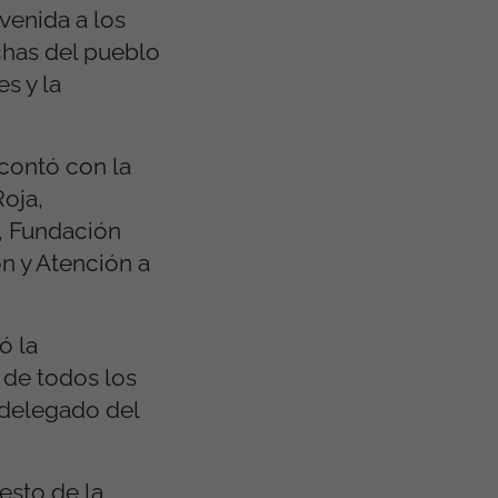
venida a los
uchas del pueblo
s y la
 contó con la
oja,
, Fundación
ón y Atención a
ó la
 de todos los
 delegado del
esto de la