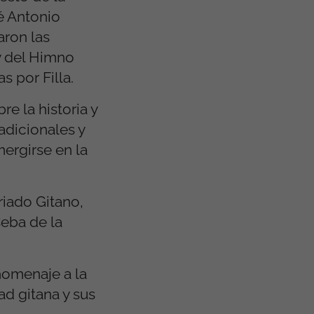
é Antonio
ron las
 y del Himno
s por Filla.
e la historia y
adicionales y
mergirse en la
riado Gitano,
eba de la
homenaje a la
ad gitana y sus