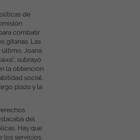
olíticas de
Comisión
para combatir
s gitanas. Las
r último, Joana
aixa”, subrayó
en la obtención
bilidad social.
argo plazo y la
 Derechos
estacaba del
licas. Hay que
 los servicios