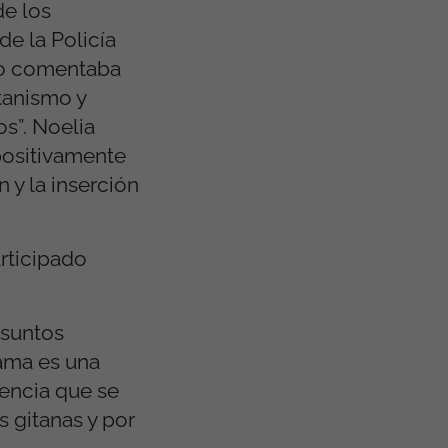
de los
de la Policía
ero comentaba
tanismo y
s”. Noelia
positivamente
 y la inserción
articipado
Asuntos
rama es una
iencia que se
s gitanas y por