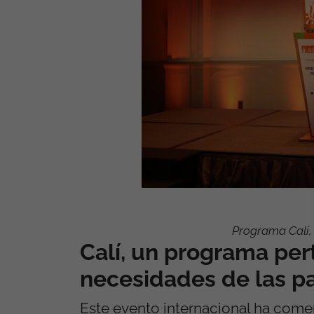
Programa Calí,
Calí, un programa pert
necesidades de las pa
Este evento internacional ha comen