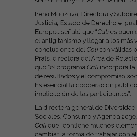
ser eficiente y eficaz. Se ha demostra
Irena Moozova, Directora y Subdire
Justicia, Estado de Derecho e Igua
Europea señaló que “
Calí
es buen e
el antigitanismo y llegar a los má
conclusiones del
Calí
son válidas p
Prats, directora del Área de Relac
que “el programa
Calí
incorpora la 
de resultados y el compromiso soci
Es esencial la cooperación público-p
implicación de las participantes”.
La directora general de Diversidad 
Sociales, Consumo y Agenda 2030, P
Calí
que “contiene muchos elementos
cambiar la forma de trabajar con al