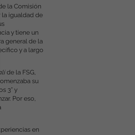
de la Comisión
 la igualdad de
us
cia y tiene un
ra general de la
cífico y a largo
alí
de la FSG,
comenzaba su
s 3” y
zar. Por eso,
a
periencias en