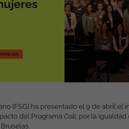
mujeres
iminación
no (FSG) ha presentado el 9 de abril el 
mpacto del Programa
Calí,
por la igualdad 
 Bruselas.