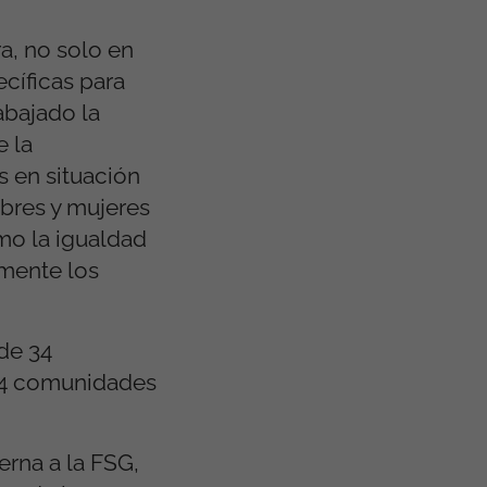
a, no solo en
ecíficas para
abajado la
e la
s en situación
mbres y mujeres
mo la igualdad
lmente los
de 34
 14 comunidades
erna a la FSG,