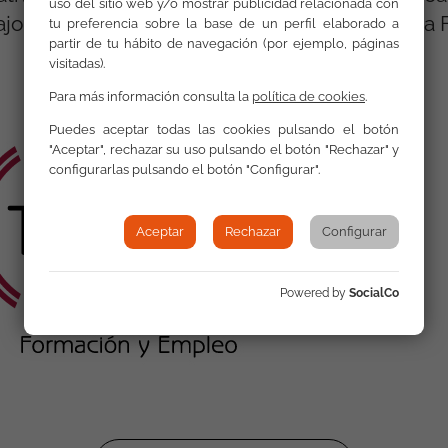
uso del sitio web y/o mostrar publicidad relacionada con
jo en cada una de las sedes territoriales de la
tu preferencia sobre la base de un perfil elaborado a
partir de tu hábito de navegación (por ejemplo, páginas
visitadas).
Para más información consulta la
política de cookies
.
Puedes aceptar todas las cookies pulsando el botón
"Aceptar", rechazar su uso pulsando el botón "Rechazar" y
configurarlas pulsando el botón "Configurar".
Aceptar
Rechazar
Configurar
Powered by
SocialCo