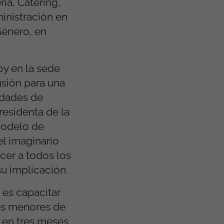
ía, Catering,
inistración en
Género, en
oy en la sede
usión para una
idades de
residenta de la
modelo de
l imaginario
cer a todos los
su implicación.
 es capacitar
nes menores de
a en tres meses