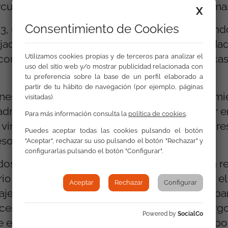
rcultural y Soporte y Mantenimiento de Sistema
X
Consentimiento de Cookies
023, un total de 16 jóvenes que se están forma
iajado a Madrid donde han tenido la oportunid
 contenidos de su especialidad, después de ca
Utilizamos cookies propias y de terceros para analizar el
uso del sitio web y/o mostrar publicidad relacionada con
tu preferencia sobre la base de un perfil elaborado a
partir de tu hábito de navegación (por ejemplo, páginas
venes de la especialidad de soporte y mantenim
visitadas).
drid los días 24, 25 y 26 de enero, para poner 
Para más información consulta la
política de cookies
.
 virtual, montando y desmontando ordenadores 
Puedes aceptar todas las cookies pulsando el botón
soras, etc.
"Aceptar", rechazar su uso pulsando el botón "Rechazar" y
configurarlas pulsando el botón "Configurar".
dos grupos han aprovechado para realizar un re
o de Sol y han visitado el Museo del Prado y el
Aceptar
Rechazar
Configurar
viajes, trabajo, pero también una oportunidad p
ntes y coordinadoras de la entidad. A lo largo
Powered by
SocialCo
e este tipo que han sido muy bien valorados po