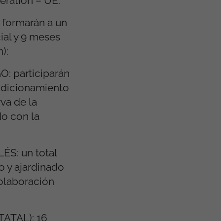
eration – UE.
 formarán a un
ial y 9 meses
n):
 participarán
ondicionamiento
rva de la
do con la
: un total
 y ajardinado
colaboración
ATAL): 16