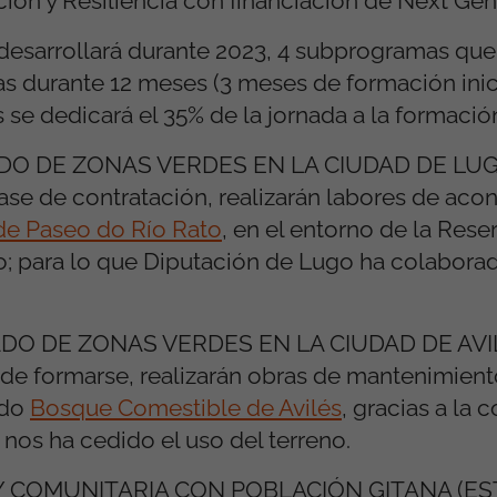
ión y Resiliencia con financiación de Next Gen
desarrollará durante 2023, 4 subprogramas que
as durante 12 meses (3 meses de formación inic
 se dedicará el 35% de la jornada a la formació
 DE ZONAS VERDES EN LA CIUDAD DE LUGO:
fase de contratación, realizarán labores de ac
de Paseo do Río Rato
, en el entorno de la Rese
o; para lo que Diputación de Lugo ha colabora
 DE ZONAS VERDES EN LA CIUDAD DE AVILÉS
e formarse, realizarán obras de mantenimiento
ado
Bosque Comestible de Avilés
, gracias a la 
nos ha cedido el uso del terreno.
 COMUNITARIA CON POBLACIÓN GITANA (EST