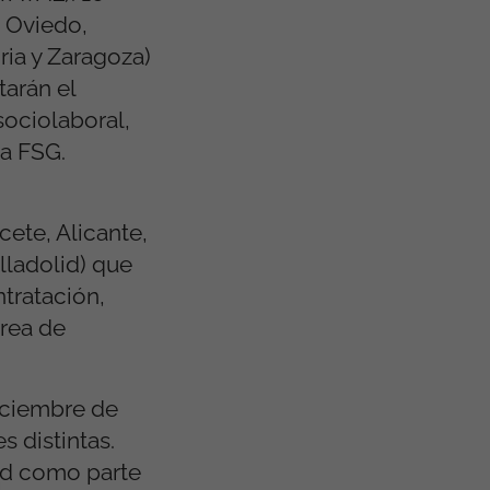
, Oviedo,
ria y Zaragoza)
tarán el
sociolaboral,
 la FSG.
ete, Alicante,
lladolid) que
ntratación,
área de
iciembre de
 distintas.
id como parte