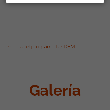
o comienza el programa TánDEM
Galería