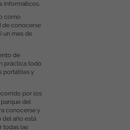
s Informáticos.
ndo como
ad de conocerse
si un mes de
iento de
en práctica todo
portátiles y
corrido por los
 parque del
ara conocerse y
 del año está
r todas las