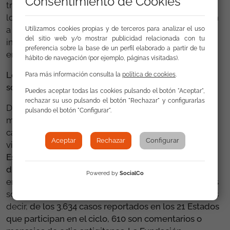
Consentimiento de Cookies
través de los canales de denuncia disponibles para
los usuarios generales, mientras que 869 se enviaron
a través de canales específicos disponibles solo para
Utilizamos cookies propias y de terceros para analizar el uso
del sitio web y/o mostrar publicidad relacionada con tu
informantes fiables (
trusted flaggers
, entre los que se
preferencia sobre la base de un perfil elaborado a partir de tu
encuentra la Fundación Secretariado Gitano).
hábito de navegación (por ejemplo, páginas visitadas).
Los discursos de odio antigitanos, por primera vez,
Para más información consulta la
política de cookies
.
son los más frecuentes
Puedes aceptar todas las cookies pulsando el botón "Aceptar",
rechazar su uso pulsando el botón "Rechazar" y configurarlas
Desde el 5º ciclo de seguimiento, estos ciclos de
pulsando el botón "Configurar".
monitoreo incluyen el antigitanismo como una
categoría específica, lo que permite una mayor
Aceptar
Rechazar
Configurar
visibilidad y reconocimiento de este tipo de racismo.
Este año es especialmente preocupante porque los
discursos antigitanos lideran los porcentajes
que
Powered by
SocialCo
emanan del estudio: el 16,8% de los casos reportados
son discursos de odio contra la comunidad gitana. Es
decir,
de los 3.634 casos reportados en los 21 Estados
que participan en el ciclo, 610 son comentarios o