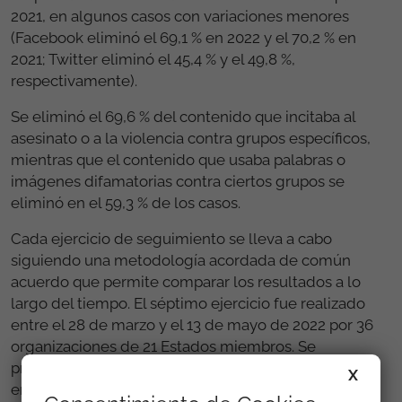
2021, en algunos casos con variaciones menores
(Facebook eliminó el 69,1 % en 2022 y el 70,2 % en
2021; Twitter eliminó el 45,4 % y el 49,8 %,
respectivamente).
Se eliminó el 69,6 % del contenido que incitaba al
asesinato o a la violencia contra grupos específicos,
mientras que el contenido que usaba palabras o
imágenes difamatorias contra ciertos grupos se
eliminó en el 59,3 % de los casos.
Cada ejercicio de seguimiento se lleva a cabo
siguiendo una metodología acordada de común
acuerdo que permite comparar los resultados a lo
largo del tiempo. El séptimo ejercicio fue realizado
entre el 28 de marzo y el 13 de mayo de 2022 por 36
organizaciones de 21 Estados miembros. Se
presentaron un total de 3.634 notificaciones a las
X
empresas de TI. Se enviaron 2.765 notificaciones a