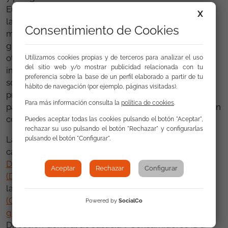
Europea (Malta no está incluida) en el seguimiento y
X
la elaboración de informes, principalmente sobre los
Consentimiento de Cookies
marcos estratégicos nacionales para la población
gitana de los estados miembros, pero también sobre
otras políticas relativas a la población gitana. La
Utilizamos cookies propias y de terceros para analizar el uso
del sitio web y/o mostrar publicidad relacionada con tu
iniciativa contribuye a desarrollar la capacidad de las
preferencia sobre la base de un perfil elaborado a partir de tu
sociedades civiles nacionales gitanas y pro-gitanas,
hábito de navegación (por ejemplo, páginas visitadas).
proporcionándoles un apoyo sistemático para
Para más información consulta la
política de cookies
.
participar en el diálogo, la promoción y la cooperación
con principales actores a nivel nacional.
Puedes aceptar todas las cookies pulsando el botón "Aceptar",
rechazar su uso pulsando el botón "Rechazar" y configurarlas
La iniciativa Roma Civil Monitor 2021-2025 se lleva a
pulsando el botón "Configurar".
cabo por un consorcio dirigido por el
Instituto de la
Democracia
de la
Universidad Centroeuropea
Aceptar
Rechazar
Configurar
(DI/CEU)
, y que incluye a
ERGO Network
,
la
Fundación Secretariado Gitano (FSG)
y el
ERRC
(Centro Europeo de Derechos de las personas
Powered by
SocialCo
gitanas)
, en virtud de un contrato de servicios con la
Dirección General de Justicia y Consumidores (DG