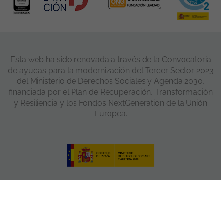
Esta web ha sido renovada a través de la Convocatoria
de ayudas para la modernización del Tercer Sector 2023
del Ministerio de Derechos Sociales y Agenda 2030,
financiada por el Plan de Recuperación, Transformación
y Resiliencia y los Fondos NextGeneration de la Unión
Europea.