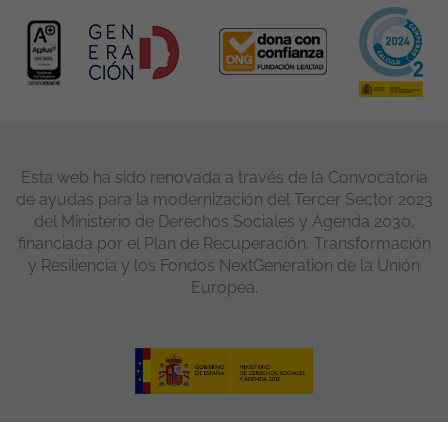
Esta web ha sido renovada a través de la Convocatoria
de ayudas para la modernización del Tercer Sector 2023
del Ministerio de Derechos Sociales y Agenda 2030,
financiada por el Plan de Recuperación, Transformación
y Resiliencia y los Fondos NextGeneration de la Unión
Europea.