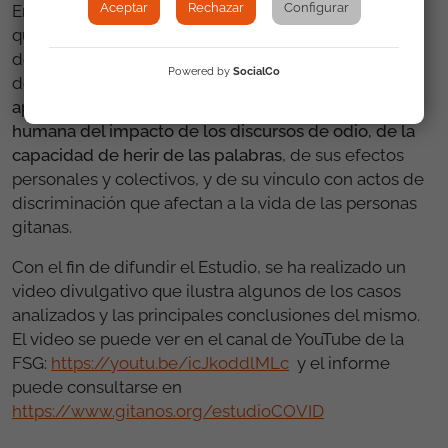
Aceptar
Rechazar
Configurar
En ocasiones las políticas sobre discurso de odio se
quedan en el nivel teórico, legal o penal (cómo
definirlo, si es delito o no, el conflicto con la libertad
Powered by
SocialCo
de expresión, sanciones, etc.).
Estos testimonios
aportan, en definitiva, una visión más profunda y
humana del impacto de los discursos de odio, de la
capacidad de herir de las palabras
, de sus efectos
personales y colectivos, y de su vínculo con actos de
discriminación que afectan a la vida de las personas
gitanas.
Con el fin de difundir el Estudio, se ha realizado un
video divulgativo que ilustra algunos de los casos
analizados y las principales conclusiones del mismo.
El video se puede ver en el canal de YouTube de la
FSG:
https://youtu.be/icJkoddlMLc
y el informe
puede consultarse en
https://www.gitanos.org/estudioCOVID