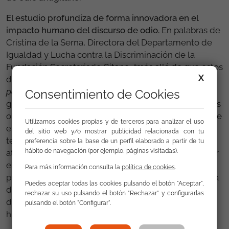
El estudio profundiza de forma innovadora en el
impacto humano del discurso de odio.
En palabras de
Cristina de la Serna, Directora del Departamento de
Igualdad y Lucha contra la Discriminación de la
Fundación Secretariado Gitano, “más allá de que estos
X
discursos puedan ser ilegales, antidemocráticos, o
políticamente incorrectos
, lo importante es que
Consentimiento de Cookies
generan un daño directo y muy grave en las personas
objeto de ellos; tienen un impacto concreto y tangible
Utilizamos cookies propias y de terceros para analizar el uso
en materia de derechos humanos, lo que debemos
del sitio web y/o mostrar publicidad relacionada con tu
tener en cuenta a la hora de tomar medidas para
preferencia sobre la base de un perfil elaborado a partir de tu
hábito de navegación (por ejemplo, páginas visitadas).
atajarlo”. Mediante las entrevistas se pudo comprobar
el alcance de este impacto: miedo, señalamiento
Para más información consulta la
política de cookies
.
público, efecto de chivo expiatorio, estrés, daño en la
Puedes aceptar todas las cookies pulsando el botón "Aceptar",
dignidad, trauma en la infancia, deshumanización,
rechazar su uso pulsando el botón "Rechazar" y configurarlas
discriminación en el acceso a bienes y servicios,
pulsando el botón "Configurar".
hipervigilancia de mujeres gitanas, aislamiento…