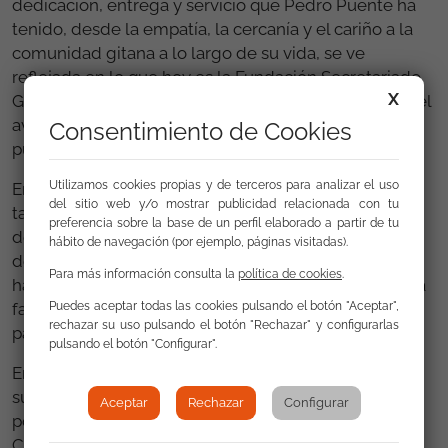
dedicación, entrega y servicio que Pedro Puente ha
tenido, desde la empatía, la cercanía y el cariño a la
comunidad gitana a lo largo de su vida, se ve
reflejada en lo que hoy es la Fundación Secretariado
X
Gitano y el papel que está teniendo esta entidad en el
avance en igualdad, derechos y reconocimiento del
Consentimiento de Cookies
pueblo gitano.
Utilizamos cookies propias y de terceros para analizar el uso
En la reunión del patronato de este 7 de junio,
del sitio web y/o mostrar publicidad relacionada con tu
también se ha procedido a la renovación de la figura
preferencia sobre la base de un perfil elaborado a partir de tu
de Presidente de Honor de la FSG, que venía
hábito de navegación (por ejemplo, páginas visitadas).
desempeñando desde 2009 Álvaro Gil-Robles, quién
Para más información consulta la
política de cookies
.
ha asistido a esta reunión y ha renunciado al puesto a
Puedes aceptar todas las cookies pulsando el botón "Aceptar",
favor de Pedro Puente, con acuerdo unánime del
rechazar su uso pulsando el botón "Rechazar" y configurarlas
patronato.
pulsando el botón "Configurar".
En cuanto a la vicepresidencia de la Fundación, en
sustitución de Sara Giménez, el puesto será asumido
Aceptar
Rechazar
Configurar
por Fernando Rey Martínez, catedrático de Derecho
Constitucional, patrono de la FSG desde 2005.