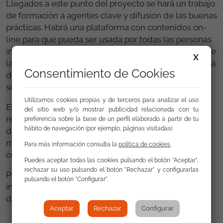
Llegados a este punto del proyecto se hará un trabajo
de formación a agentes clave y difusión de las buenas
prácticas. Habrá una plataforma con contenidos on-
line para que pueda ser usada por todas las personas
interesadas (padres, alumnos, profesores, personal de
X
la administración…) y se hará difusión de una campaña
Consentimiento de Cookies
de concienciación sobre la problemática de la
segregación escolar de los niños gitanos.
Utilizamos cookies propias y de terceros para analizar el uso
El trabajo ya se ha puesto en marcha y ha habido una
del sitio web y/o mostrar publicidad relacionada con tu
reunión en Sofía (Bulgaria) para coordinar este inicio
preferencia sobre la base de un perfil elaborado a partir de tu
hábito de navegación (por ejemplo, páginas visitadas).
del proyecto y en la que hubo reuniones con el
ministro de Educación búlgaro quien se ha
Para más información consulta la
política de cookies
.
comprometido a apoyar el proyecto firmemente.
Puedes aceptar todas las cookies pulsando el botón "Aceptar",
rechazar su uso pulsando el botón "Rechazar" y configurarlas
Por nuestra parte la FSG ya ha comenzado la
pulsando el botón "Configurar".
investigación y en cuanto sea posible compartirá los
datos que se puedan extraer de esta.
Aceptar
Rechazar
Configurar