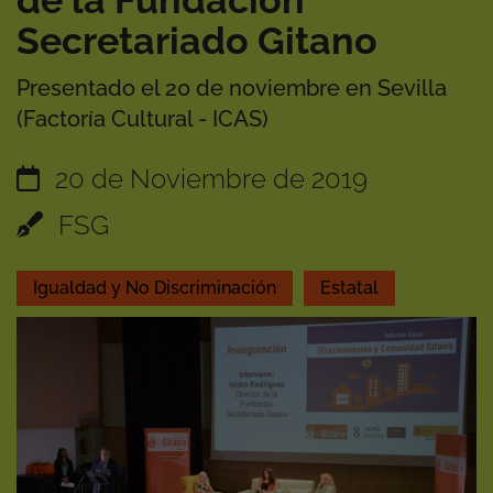
de la Fundación
Secretariado Gitano
Presentado el 20 de noviembre en Sevilla
(Factoría Cultural - ICAS)
20 de Noviembre de 2019
FSG
Igualdad y No Discriminación
Estatal