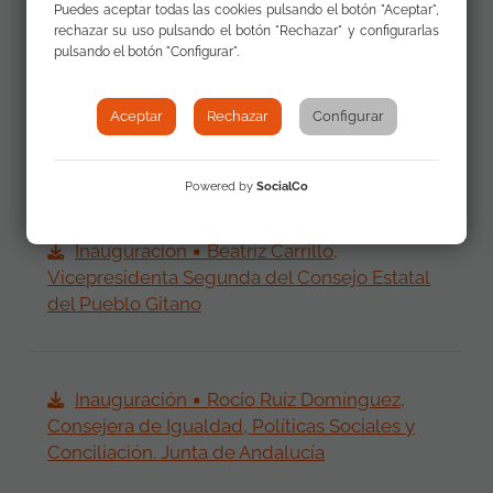
Puedes aceptar todas las cookies pulsando el botón "Aceptar",
rechazar su uso pulsando el botón "Rechazar" y configurarlas
pulsando el botón "Configurar".
Inauguración ▪ Mar Fernández Sabugo,
Subdirectora General de Igualdad de Trato y
Aceptar
Rechazar
Configurar
Diversidad. Ministerio de la Presidencia,
Relaciones con las Cortes e Igualdad
Powered by
SocialCo
Inauguración ▪ Beatriz Carrillo,
Vicepresidenta Segunda del Consejo Estatal
del Pueblo Gitano
Inauguración ▪ Rocío Ruíz Domínguez,
Consejera de Igualdad, Políticas Sociales y
Conciliación. Junta de Andalucía