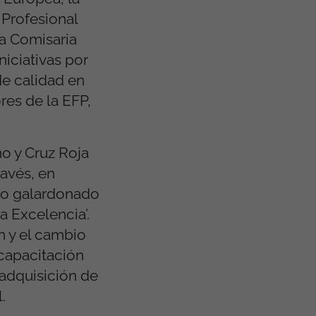
Profesional
la Comisaria
iciativas por
de calidad en
res de la EFP,
o y Cruz Roja
avés, en
ido galardonado
a Excelencia’.
n y el cambio
 capacitación
 adquisición de
.