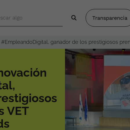
Transparencia
n #EmpleandoDigital, ganador de los prestigiosos pr
nnovación
al,
restigiosos
s VET
ds