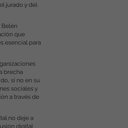
 jurado y del
y Belén
ación que
es esencial para
rganizaciones
la brecha
do, si no en su
nes sociales y
ón a través de
al no deje a
usión digital