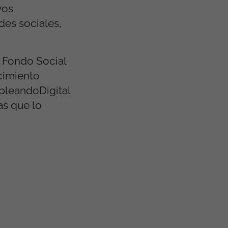
vos
des sociales,
 Fondo Social
cimiento
pleandoDigital
as que lo