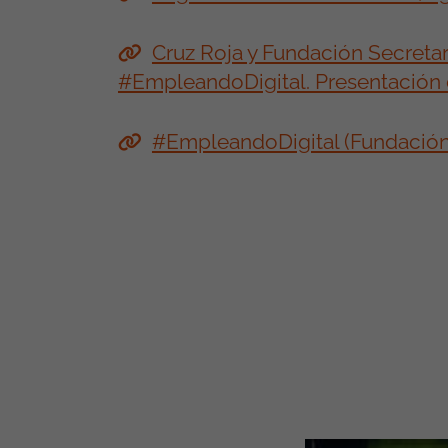
Cruz Roja y Fundación Secreta
#EmpleandoDigital. Presentación
#EmpleandoDigital (Fundación 