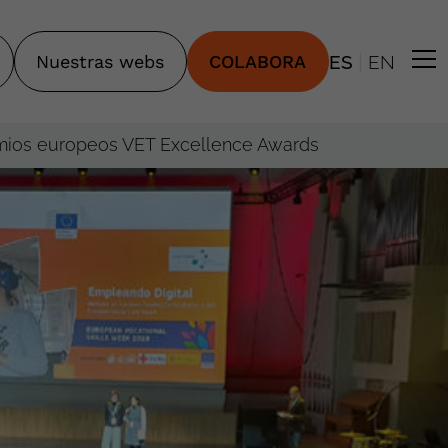
|
Nuestras webs
COLABORA
ES
EN
emios europeos VET Excellence Awards