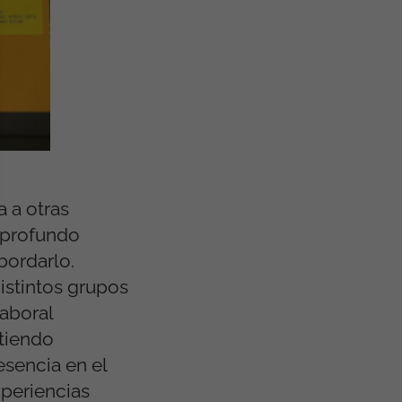
a a otras
 profundo
bordarlo.
istintos grupos
laboral
atiendo
esencia en el
xperiencias