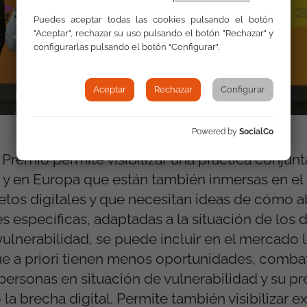
Puedes aceptar todas las cookies pulsando el botón
"Aceptar", rechazar su uso pulsando el botón "Rechazar" y
configurarlas pulsando el botón "Configurar".
Aceptar
Rechazar
Configurar
Powered by
SocialCo
Premio permite visibilizar una práctica conjunt
 y en Europa que están también inmersas en el
etos digitales y que necesitan ideas de cómo a
 específicas, adaptadas a la situación de los d
vulnerabilidad, se puede incluir en el mercado 
que a priori tienen menos oportunidades, comb
personas en situación de vulnerabilidad y su pr
a brecha digital. Permite también visibilizar e