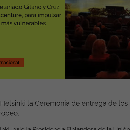
etariado Gitano y Cruz
centure, para impulsar
s más vulnerables
rnacional
n Helsinki la Ceremonia de entrega de lo
ropeo.
inki, bajo la Presidencia Finlandesa de la Unión