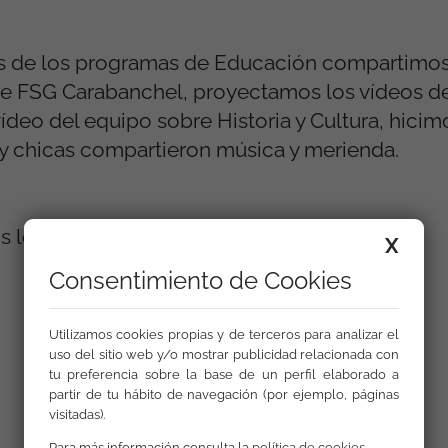
ntes de los programas de Educación compartimos
ede FSG Carabanchel, proyectamos los vídeos d
vídeo del equipo sobre Historia y Cultura, hici
 y chicas compartieron música y merienda.
os los programas de Primaria y Secundaria.
X
Consentimiento de Cookies
Galería
Utilizamos cookies propias y de terceros para analizar el
uso del sitio web y/o mostrar publicidad relacionada con
tu preferencia sobre la base de un perfil elaborado a
partir de tu hábito de navegación (por ejemplo, páginas
visitadas).
Para más información consulta la
política de cookies
.