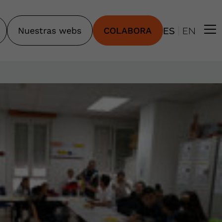
|
Nuestras webs
COLABORA
ES
EN