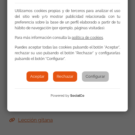
Utilizamos cookies propias y de terceros para analizar el uso
Enlaces
del sitio web y/o mostrar publicidad relacionada con tu
preferencia sobre la base de un perfil elaborado a partir de tu
hábito de navegación (por ejemplo, páginas visitadas).
Más información sobre la celebración del Día
Para más información consulta la
política de cookies
.
Internacional del Pueblo Gitano y el sentido de la
misma
Puedes aceptar todas las cookies pulsando el botón "Aceptar",
rechazar su uso pulsando el botón "Rechazar" y configurarlas
pulsando el botón "Configurar".
Noticia Web Parlamento de Galicia
Aceptar
Rechazar
Configurar
Comunicado de la Fundación Secretariado
Gitano
Powered by
SocialCo
Noticia web Consellería de Política Social
Lección gitana