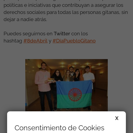
políticas e iniciativas que contribuyan a asegurar los
derechos sociales para todas las personas gitanas, sin
dejar a nadie atrás.
Puedes seguirnos en
Twitter
con los
hashtag
#8deAbril
y
#DíaPuebloGitano
X
Consentimiento de Cookies