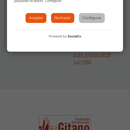
pulsando el botón "Configurar".
2013. Español (PDF
2.4 MB)
Aceptar
Rechazar
Configurar
Informe de
Powered by
SocialCo
Discriminación y
Comunidad Gitana
2013. Inglés (PDF
3.17 MB)