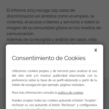
El Informe 2013 recoge 129 casos de
discriminación en ámbitos como el empleo, la
vivienda, el acceso a bienes y servicios o sobre la
imagen de la comunidad gitana en los medios de
comunicación.
Además de la recogida y análisis de casos, esta
novena edición del informe se dedica
X
principalmente al papel que los servicios policiales
juegan como agentes clave en la lucha contra la
Consentimiento de Cookies
discriminación.
Utilizamos cookies propias y de terceros para analizar el uso
del sitio web y/o mostrar publicidad relacionada con tu
preferencia sobre la base de un perfil elaborado a partir de tu
hábito de navegación (por ejemplo, páginas visitadas).
Materiales
Para más información consulta la
política de cookies
.
Informe de
adicionales
Puedes aceptar todas las cookies pulsando el botón "Aceptar",
Discriminación y
rechazar su uso pulsando el botón "Rechazar" y configurarlas
Comunidad Gitana