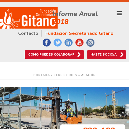
Informe Anual
2018
Contacto
Fundación Secretariado Gitano
CÓMO PUEDES COLABORAR
HAZTE SOCIO/A
PORTADA
»
TERRITORIOS
»
ARAGÓN