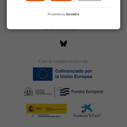
Trabaja con nosotros
Accesibilidad
Powered by
SocialCo
Sala de prensa
5
Panel de cookies
Con la colaboración de: