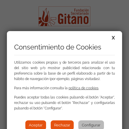
Contacta con nosotros
X
Consentimiento de Cookies
La FSG cuenta con 82 sedes en 14 comunidades
autónomas
Utilizamos cookies propias y de terceros para analizar el uso
del sitio web y/o mostrar publicidad relacionada con tu
preferencia sobre la base de un perfil elaborado a partir de tu
hábito de navegación (por ejemplo, páginas visitadas).
Para más información consulta la
política de cookies
.
Puedes aceptar todas las cookies pulsando el botón "Aceptar",
Mapa web
rechazar su uso pulsando el botón "Rechazar" y configurarlas
pulsando el botón "Configurar".
Privacidad y protección de datos personales
Uso de la web
Aceptar
Rechazar
Configurar