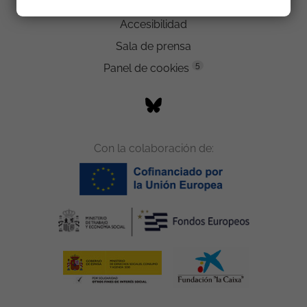
Trabaja con nosotros
Accesibilidad
Sala de prensa
5
Panel de cookies
Con la colaboración de: