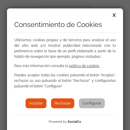
X
Consentimiento de Cookies
Contacta con nosotros
Utilizamos cookies propias y de terceros para analizar el uso
del sitio web y/o mostrar publicidad relacionada con tu
preferencia sobre la base de un perfil elaborado a partir de tu
La FSG cuenta con 82 sedes en 14 comunidades
hábito de navegación (por ejemplo, páginas visitadas).
autónomas
Para más información consulta la
política de cookies
.
Puedes aceptar todas las cookies pulsando el botón "Aceptar",
rechazar su uso pulsando el botón "Rechazar" y configurarlas
pulsando el botón "Configurar".
Mapa web
Aceptar
Rechazar
Configurar
Privacidad y protección de datos personales
Uso de la web
Powered by
SocialCo