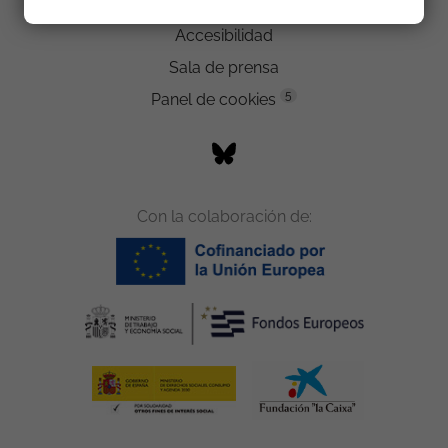
Trabaja con nosotros
Accesibilidad
Sala de prensa
5
Panel de cookies
Con la colaboración de: