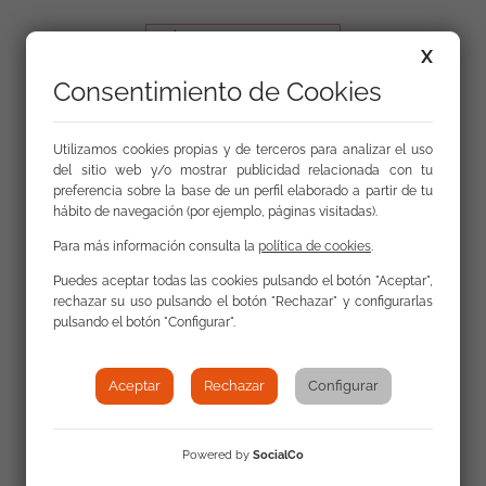
X
Consentimiento de Cookies
Contacta con nosotros
Utilizamos cookies propias y de terceros para analizar el uso
del sitio web y/o mostrar publicidad relacionada con tu
preferencia sobre la base de un perfil elaborado a partir de tu
La FSG cuenta con 82 sedes en 14 comunidades
hábito de navegación (por ejemplo, páginas visitadas).
autónomas
Para más información consulta la
política de cookies
.
Puedes aceptar todas las cookies pulsando el botón "Aceptar",
rechazar su uso pulsando el botón "Rechazar" y configurarlas
pulsando el botón "Configurar".
Mapa web
Aceptar
Rechazar
Configurar
Privacidad y protección de datos personales
Uso de la web
Powered by
SocialCo