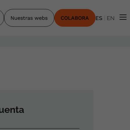
|
Nuestras webs
COLABORA
ES
EN
cuenta