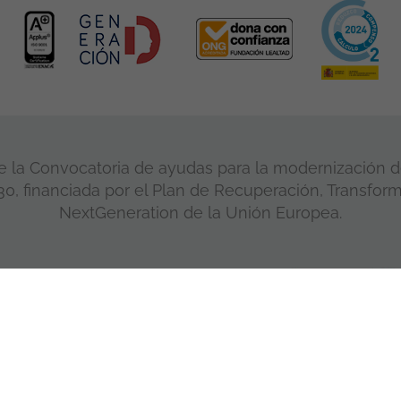
 la Convocatoria de ayudas para la modernización de
, financiada por el Plan de Recuperación, Transform
NextGeneration de la Unión Europea.