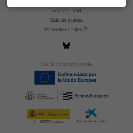
Trabaja con nosotros
Accesibilidad
Sala de prensa
5
Panel de cookies
Con la colaboración de: