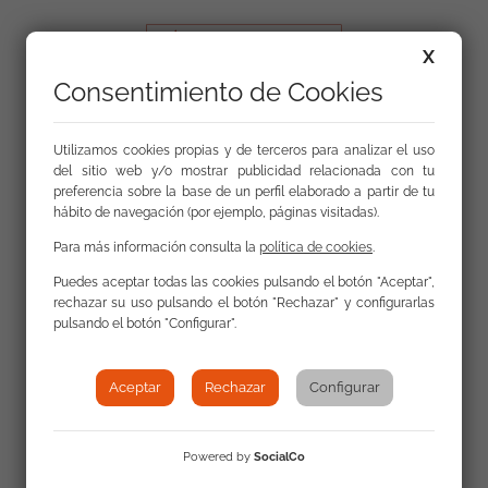
X
Consentimiento de Cookies
Contacta con nosotros
Utilizamos cookies propias y de terceros para analizar el uso
del sitio web y/o mostrar publicidad relacionada con tu
preferencia sobre la base de un perfil elaborado a partir de tu
La FSG cuenta con 82 sedes en 14 comunidades
hábito de navegación (por ejemplo, páginas visitadas).
autónomas
Para más información consulta la
política de cookies
.
Puedes aceptar todas las cookies pulsando el botón "Aceptar",
rechazar su uso pulsando el botón "Rechazar" y configurarlas
pulsando el botón "Configurar".
Mapa web
Aceptar
Rechazar
Configurar
Privacidad y protección de datos personales
Uso de la web
Powered by
SocialCo