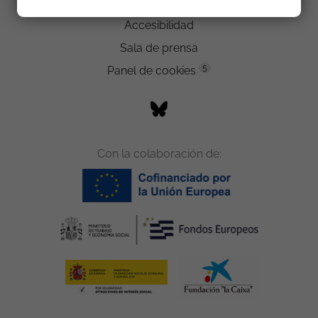
Trabaja con nosotros
Accesibilidad
Sala de prensa
5
Panel de cookies
Con la colaboración de: