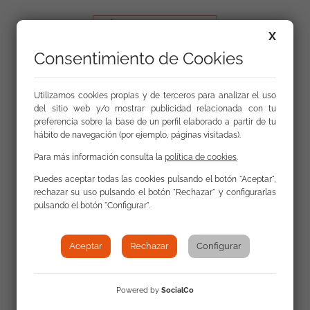
X
Consentimiento de Cookies
Contacta con nosotros
Utilizamos cookies propias y de terceros para analizar el uso
del sitio web y/o mostrar publicidad relacionada con tu
preferencia sobre la base de un perfil elaborado a partir de tu
La FSG cuenta con 82 sedes en 14 comunidades
hábito de navegación (por ejemplo, páginas visitadas).
autónomas
Para más información consulta la
política de cookies
.
Puedes aceptar todas las cookies pulsando el botón "Aceptar",
rechazar su uso pulsando el botón "Rechazar" y configurarlas
pulsando el botón "Configurar".
Mapa web
Aceptar
Rechazar
Configurar
Privacidad y protección de datos personales
Uso de la web
Powered by
SocialCo