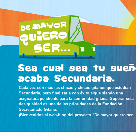
Cada vez son más las chicas y chicos gitanos que estudian
Secundaria, pero finalizarla con éxito sigue siendo una
asignatura pendiente para la comunidad gitana. Superar esta
desigualdad es una de las prioridades de la Fundación
Secretariado Gitano.
¡Bienvenidos al web-blog del proyecto “De mayor quiero ser…