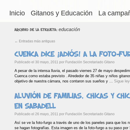
Inicio
Gitanos y Educación
La campa
educación
Archivo de la etiqueta:
←
Entradas más antiguas
Cuenca dice ¡adiós! a la foto-f
Publicado el
30 mayo, 2011
por
Fundación Secretariado Gitano
A pesar de la intensa lluvia, el pasado viernes 27 de mayo despedimo
Cuenca como estaba previsto . Alrededor de 35 niñas y niños gitanos
objetivo de nuestra cámara, nos contaron sus sueños y …
Sigue le
Aluvión de familias, chicas y ch
en Sabadell
Publicado el
26 mayo, 2011
por
Fundación Secretariado Gitano
Así se ve la foto-furgo a través de uno de los paneles para que los
se hagan fotografías. Esta imagen es de la foto-furgo a su paso por 