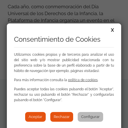
Cada año, como conmemoración del Día
Universal de los Derechos de la Infancia, la
Plataforma de Infancia organiza un evento en el
que exponer y trasladar las opiniones, demandas
X
y propuestas de niñas, niños y adolescentes en
Consentimiento de Cookies
torno a la aplicación de sus derechos, un espacio
que sirve como altavoz ante las personas adultas,
autoridades y entidades competentes en asuntos
Utilizamos cookies propias y de terceros para analizar el uso
del sitio web y/o mostrar publicidad relacionada con tu
que afectan a la infancia.
preferencia sobre la base de un perfil elaborado a partir de tu
hábito de navegación (por ejemplo, páginas visitadas).
Para más información consulta la
política de cookies
.
Puedes aceptar todas las cookies pulsando el botón "Aceptar",
rechazar su uso pulsando el botón "Rechazar" y configurarlas
Materiales
pulsando el botón "Configurar".
Sistematización
adicionales
de las opiniones y
propuestas de
Aceptar
Rechazar
Configurar
niños y niñas en el