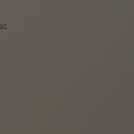
FSG
.