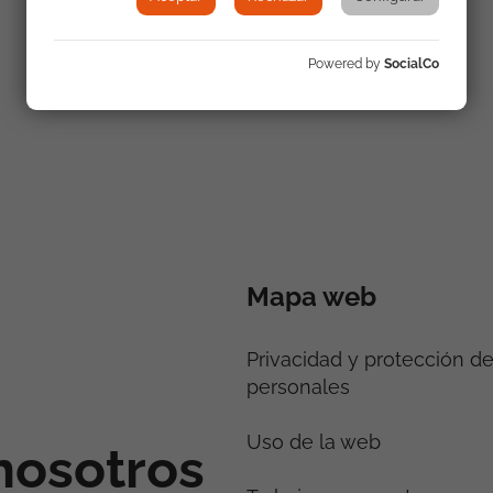
Powered by
SocialCo
Mapa web
Privacidad y protección d
personales
Uso de la web
nosotros