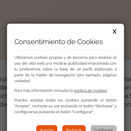
X
Consentimiento de Cookies
Utilizamos cookies propias y de terceros para analizar el
uso del sitio web y/o mostrar publicidad relacionada con
tu preferencia sobre la base de un perfil elaborado a
partir de tu hábito de navegación (por ejemplo, páginas
 presentado el Servicio de Asistencia a Víctima
visitadas).
dación Secretariado Gitano
, y se desarrolla ju
Para más información consulta la
política de cookies
.
lucha contra la discriminación, entrevistamos a
Puedes aceptar todas las cookies pulsando el botón
ndación Secretariado Gitano, ONG coordinadora 
"Aceptar", rechazar su uso pulsando el botón "Rechazar" y
configurarlas pulsando el botón "Configurar".
Aceptar
Rechazar
Configurar