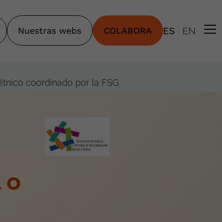
|
Nuestras webs
COLABORA
ES
EN
 étnico coordinado por la FSG
 o