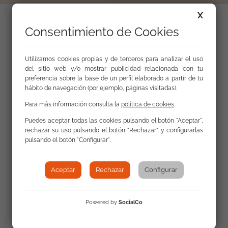
X
Consentimiento de Cookies
Tertulia del programa Contraparte con motivo de
la celebración del Día Internacional del Pueblo
Gitano. Con la participación de Ana Segovia,
Utilizamos cookies propias y de terceros para analizar el uso
del sitio web y/o mostrar publicidad relacionada con tu
técnica de la Subdirección general de Incidencia y
preferencia sobre la base de un perfil elaborado a partir de tu
Defensa de Derechos de la Fundación
hábito de navegación (por ejemplo, páginas visitadas).
Secretariado Gitano, y Benjamín Cabaleiro,
Para más información consulta la
política de cookies
.
responsable de Comunicación de la Fundación
Secretariado Gitano.
Puedes aceptar todas las cookies pulsando el botón "Aceptar",
rechazar su uso pulsando el botón "Rechazar" y configurarlas
pulsando el botón "Configurar".
Aceptar
Rechazar
Configurar
Powered by
SocialCo