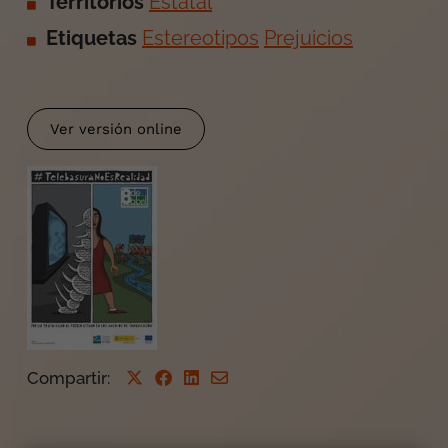
Territorios
Estatal
Etiquetas
Estereotipos
Prejuicios
Ver versión online
Compartir
: