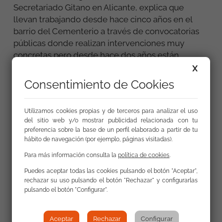
Secretariado Gitano en Alicante, explica que
llevan trabajando desde hace cinco años en el
barrio del Cementerio a través de convocatorias
públicas donde realizan intervenciones muy
concretas pero desde hace dos años están
desarrollando un programa educativo, articulado
X
por la Conselleria de Políticas Inclusivas, para
Consentimiento de Cookies
apostar por el avance del pueblo gitano.
Por ello, reclama también al Ayuntamiento de
Utilizamos cookies propias y de terceros para analizar el uso
del sitio web y/o mostrar publicidad relacionada con tu
Alicante, que invierta en los ciudadanos
preferencia sobre la base de un perfil elaborado a partir de tu
alicantinos gitanos y no gitanos que viven en el
hábito de navegación (por ejemplo, páginas visitadas).
barrio del Cementerio, muchos de ellos niños,
Para más información consulta la
política de cookies
.
porque actualmente viven "excluidos y en
situación de pobreza".
Puedes aceptar todas las cookies pulsando el botón "Aceptar",
rechazar su uso pulsando el botón "Rechazar" y configurarlas
Por otro lado, el colectivo denuncia que todavía
pulsando el botón "Configurar".
siguen sufriendo casos de discriminación y
racismo por parte de la sociedad. De hecho,
Aceptar
Rechazar
Configurar