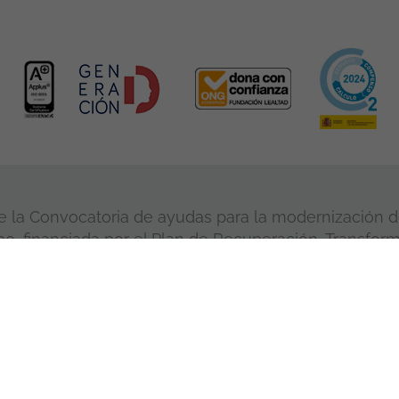
 la Convocatoria de ayudas para la modernización de
, financiada por el Plan de Recuperación, Transform
NextGeneration de la Unión Europea.