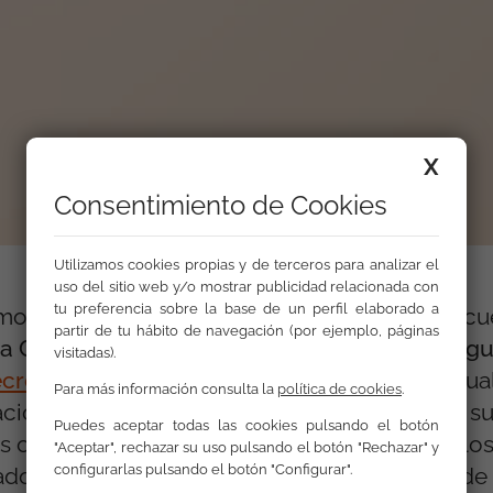
X
Consentimiento de Cookies
Utilizamos cookies propias y de terceros para analizar el
uso del sitio web y/o mostrar publicidad relacionada con
tu preferencia sobre la base de un perfil elaborado a
mo y la Intolerancia del Consejo de Europeo c
partir de tu hábito de navegación (por ejemplo, páginas
a Giménez, directora del Departamento de Igu
visitadas).
cretariado Gitano
,
entidad que coordina actual
Para más información consulta la
política de cookies
.
ación Racial o Étnica. Sara Giménez cree que su
Puedes aceptar todas las cookies pulsando el botón
cercano de las aplicaciones de las leyes y los
"Aceptar", rechazar su uso pulsando el botón "Rechazar" y
configurarlas pulsando el botón "Configurar".
ados por cada estado miembro del Consejo de