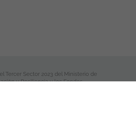
l Tercer Sector 2023 del Ministerio de
ación y Resiliencia y los Fondos