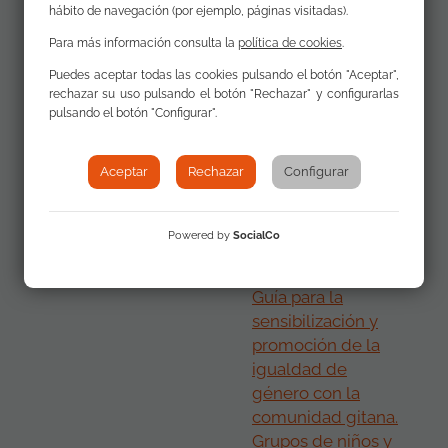
hábito de navegación (por ejemplo, páginas visitadas).
Materiales
Guía para la
Para más información consulta la
política de cookies
.
adicionales
sensibilización y
Puedes aceptar todas las cookies pulsando el botón "Aceptar",
promoción de la
rechazar su uso pulsando el botón "Rechazar" y configurarlas
igualdad de
pulsando el botón "Configurar".
género con la
comunidad gitana.
Aceptar
Rechazar
Configurar
Grupos de niños y
niñas (PDF)
Powered by
SocialCo
Vídeo apoyo
Guía para la
sensibilización y
promoción de la
igualdad de
género con la
comunidad gitana.
Grupos de niños y