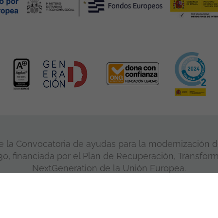
 la Convocatoria de ayudas para la modernización de
, financiada por el Plan de Recuperación, Transform
NextGeneration de la Unión Europea.