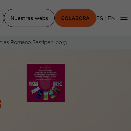
|
Nuestras webs
COLABORA
ES
EN
cias Romano Sastipen, 2013
3