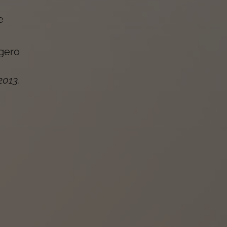
e
igero
2013
.