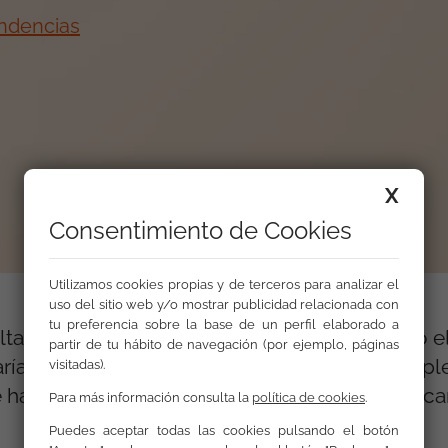
ndencias
X
Consentimiento de Cookies
Utilizamos cookies propias y de terceros para analizar el
uso del sitio web y/o mostrar publicidad relacionada con
tu preferencia sobre la base de un perfil elaborado a
ltados, hay más jóvenes que no han probado el
partir de tu hábito de navegación (por ejemplo, páginas
arían si se ampliase el marco teórico de la im
visitadas).
 ha demostrado ser capaz de lograr buenos ca
Para más información consulta la
política de cookies
.
Puedes aceptar todas las cookies pulsando el botón