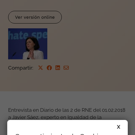
Ver versión online
Compartir
:
Entrevista en Diario de las 2 de RNE del 01.02.2018
a Javier Sáez, experto en Igualdad de la
Fundación Secretariado Gitano, sobre delitos de
X
odio en las redes.