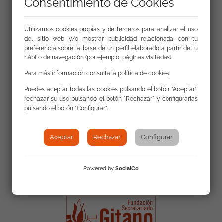
Consentimiento de Cookies
Más INFO:
EL ORIGEN ÉTNICO, Y ESPECIALMENTE
EL ANTIGITANISMO, PRINCIPAL CAUSA DEL
Utilizamos cookies propias y de terceros para analizar el uso
del sitio web y/o mostrar publicidad relacionada con tu
DISCURSO DE ODIO EN REDES, SEGÚN LA
preferencia sobre la base de un perfil elaborado a partir de tu
COMISIÓN EUROPEA
hábito de navegación (por ejemplo, páginas visitadas).
Para más información consulta la
política de cookies
.
Puedes aceptar todas las cookies pulsando el botón "Aceptar",
rechazar su uso pulsando el botón "Rechazar" y configurarlas
pulsando el botón "Configurar".
Aceptar
Rechazar
Configurar
Powered by
SocialCo