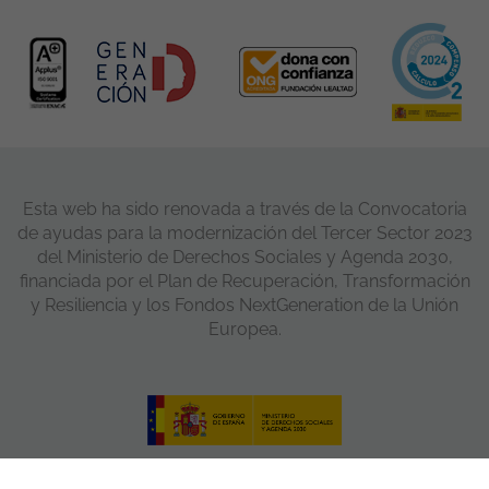
Esta web ha sido renovada a través de la Convocatoria
de ayudas para la modernización del Tercer Sector 2023
del Ministerio de Derechos Sociales y Agenda 2030,
financiada por el Plan de Recuperación, Transformación
y Resiliencia y los Fondos NextGeneration de la Unión
Europea.