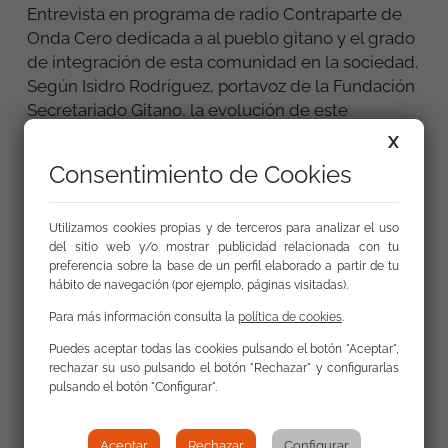
Entrevista en programa de radio Contraparte de
Onda Cero dedicada a al pueblo gitano y el grado
de integración de esta comunidad en la sociedad.
Según Isidro Rodríguez, portavoz de la Fundación
Secretariado Gitano, la evolución de este
colectivo “esta todavía por descubrir. Es mucho
X
más de lo que la gente imagina”. En este sentido
Consentimiento de Cookies
asegura que la discriminación es una constante. Al
margen, conversamos con tres activistas de
Derechos Humanos de Guinea Bissau y
Utilizamos cookies propias y de terceros para analizar el uso
del sitio web y/o mostrar publicidad relacionada con tu
Centroamérica. En este sentido, también,
preferencia sobre la base de un perfil elaborado a partir de tu
conocemos ‘la vida después de la bestia’ con la
hábito de navegación (por ejemplo, páginas visitadas).
periodista mexicana Priscila Hernández. Nos
Para más información consulta la
política de cookies
.
aproximamos hasta Colombia para profundizar en
la realidad de la mujer y las diferentes formas de
Puedes aceptar todas las cookies pulsando el botón "Aceptar",
rechazar su uso pulsando el botón "Rechazar" y configurarlas
violencia. Y las diferentes lenguas que hablan en
pulsando el botón "Configurar".
África las analizamos con nuestra corresponsal
Rocío Cadahía. Cerramos el programa con libros y
fotógrafos sociales.
Aceptar
Rechazar
Configurar