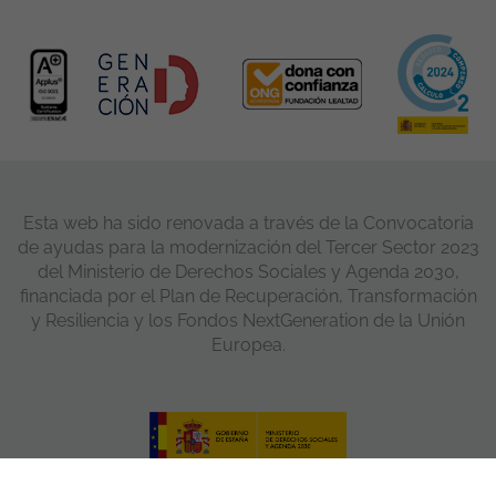
Esta web ha sido renovada a través de la Convocatoria
de ayudas para la modernización del Tercer Sector 2023
del Ministerio de Derechos Sociales y Agenda 2030,
financiada por el Plan de Recuperación, Transformación
y Resiliencia y los Fondos NextGeneration de la Unión
Europea.