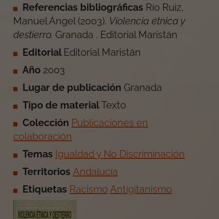
Referencias bibliográficas
Río Ruiz,
Manuel Ángel
(
2003
).
Violencia étnica y
destierro
.
Granada
.
Editorial Maristán
Editorial
Editorial Maristán
Año
2003
Lugar de publicación
Granada
Tipo de material
Texto
Colección
Publicaciones en
colaboración
Temas
Igualdad y No Discriminación
Territorios
Andalucía
Etiquetas
Racismo
Antigitanismo