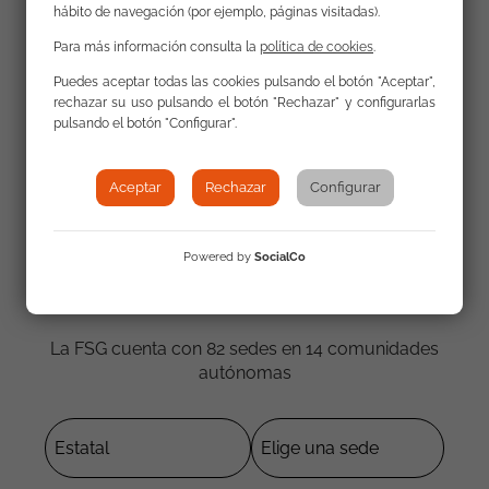
destierro de las familias gitanas objeto de las
hábito de navegación (por ejemplo, páginas visitadas).
violencias vecinales. En él se analiza la violencia
Para más información consulta la
política de cookies
.
civil sobre divisorias étnicas.
Puedes aceptar todas las cookies pulsando el botón "Aceptar",
rechazar su uso pulsando el botón "Rechazar" y configurarlas
pulsando el botón "Configurar".
Aceptar
Rechazar
Configurar
Powered by
SocialCo
Contacta con nosotros
La FSG cuenta con 82 sedes en 14 comunidades
autónomas